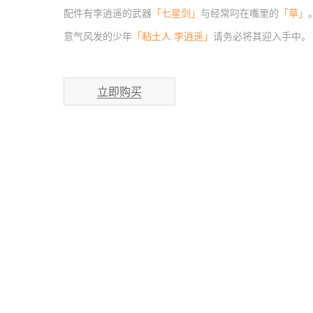
配件有李逍遥的武器
「七星剑」
与经常叼在嘴里的
「草」
意气风发的少年
「粘土人 李逍遥」
请务必将其迎入手中。
GSC天猫旗舰店特典：橡胶挂机 李逍遥
立即购买