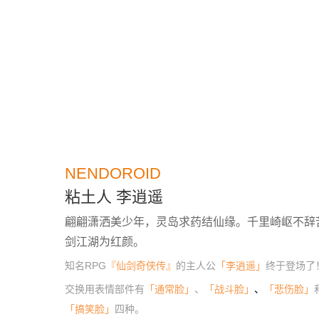
NENDOROID
粘土人 李逍遥
翩翩潇洒美少年，灵岛求药结仙缘。千里崎岖不辞
剑江湖为红颜。
知名RPG
『仙剑奇侠传』
的主人公
「李逍遥」
终于登场了
交换用表情部件有
「通常脸」
、
「战斗脸」
、
「悲伤脸」
「搞笑脸」
四种。