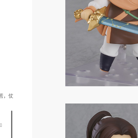
苦，仗
！
和