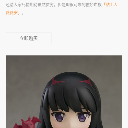
还请大家尽情期待虽然贫穷，但是却很可靠的傲娇血族
「粘土人
薇薇安」
。
立即购买