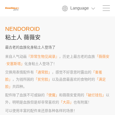
Language
NENDOROID
粘土人 薇薇安
最古老的血族化身粘土人登场了
来自人气动画
『异常生物见闻录』
，历史上最古老的血族
「薇薇安
·安塞斯塔」
化身粘土人登场了！
交换用表情配件有
「通常脸」
，感觉不好意思时露出的
「害羞
脸」
，为钱所困的
「贫穷脸」
以及品尝最喜欢的食物时的
「满足
脸」
共四种。
配件除了血族不可或缺的
「使魔」
和薇薇安爱用的
「破烂钱包」
以
外，明明是血族但是却非常喜欢的
「大蒜」
也有附属！
可以使用丰富的配件来还原各种各样的场景！