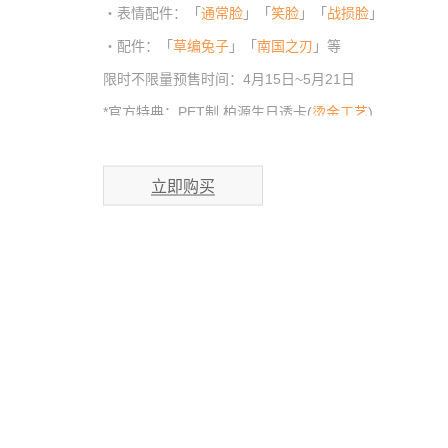
・表情配件：「
通常脸
」「
笑脸
」「
战损脸
」
・配件：「
草编兔子
」「
南国之刃
」等
限时不限量预售时间：4月15日~5月21日
*官方特典：PET制 柏源生日透卡(
烫金工艺
)
立即购买