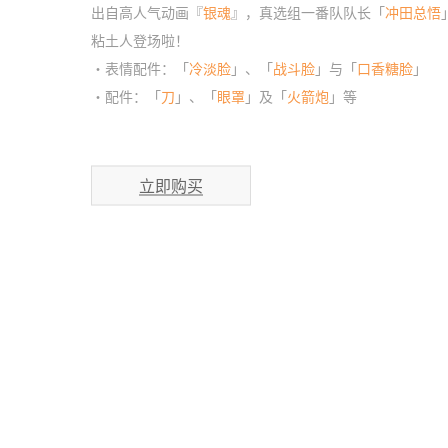
出自高人气动画『
银魂
』，真选组一番队队长「
冲田总悟
粘土人登场啦！
・表情配件：「
冷淡脸
」、「
战斗脸
」与「
口香糖脸
」
・配件：「
刀
」、「
眼罩
」及「
火箭炮
」等
立即购买