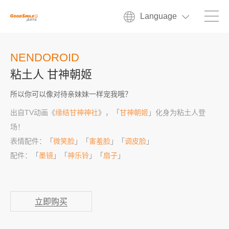
Language
NENDOROID
粘土人 甘神朝姬
所以你可以像对待亲妹妹一样宠我哦？
出自TV动画《
缘结甘神神社
》，「
甘神朝姬
」化身为粘土人登
场！
表情配件：「
微笑脸
」「
害羞脸
」「
调皮脸
」
配件：「
墨镜
」「
神乐铃
」「
扇子
」
立即购买