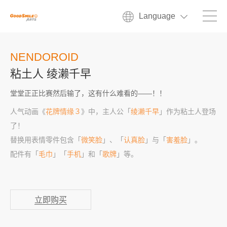
Language
NENDOROID
粘土人 绫濑千早
堂堂正正比赛然后输了，这有什么难看的——！！
人气动画《
花牌情缘３
》中，主人公「
绫濑千早
」作为粘土人登场
了！
替换用表情零件包含「
微笑脸
」、「
认真脸
」与「
害羞脸
」。
配件有「
毛巾
」「
手机
」和「
歌牌
」等。
立即购买