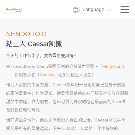
Language
NENDOROID
粘土人 Caesar凯撒
今天的工作结束了，要去雪原兜风吗？
来自GoodSmile China集团原创的毛绒绒世界观IP「
Fluffy Land
」
——新朋友小狼「
Caesar
」化身为粘土人诞生！
作为大家族的中坚力量，Caesar数年如一日地将自己投身于繁复
的家族事业中；作为兄长，他负责将弟弟妹妹们稳妥地安放在温馨
甜梦中酣睡；作为朋友，他已习惯为野炊时跑在最前面的River准
备野餐垫和创可贴。
但在这些身份外，他从未停歇投入真正的生活，Caesar擅长并享
受几乎所有的雪地运动。下午16:00时，从繁忙工作中解脱的