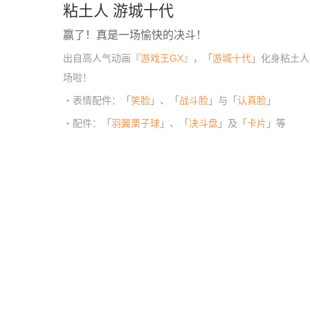
粘土人 游城十代
赢了！真是一场愉快的决斗！
出自高人气动画『
游戏王GX
』，「
游城十代
」化身粘土人
场啦！
・表情配件：「
笑脸
」、「
战斗脸
」与「
认真脸
」
・配件：「
羽翼栗子球
」、「
决斗盘
」及「
卡片
」等