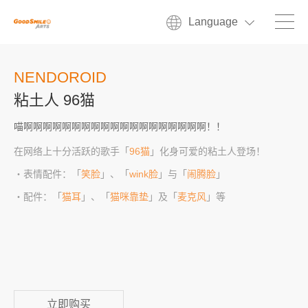
Language
NENDOROID
粘土人 96猫
喵啊啊啊啊啊啊啊啊啊啊啊啊啊啊啊啊啊啊啊！！
在网络上十分活跃的歌手「
96猫
」化身可爱的粘土人登场！
・表情配件：「
笑脸
」、「
wink脸
」与「
闹腾脸
」
・配件：「
猫耳
」、「
猫咪靠垫
」及「
麦克风
」等
立即购买