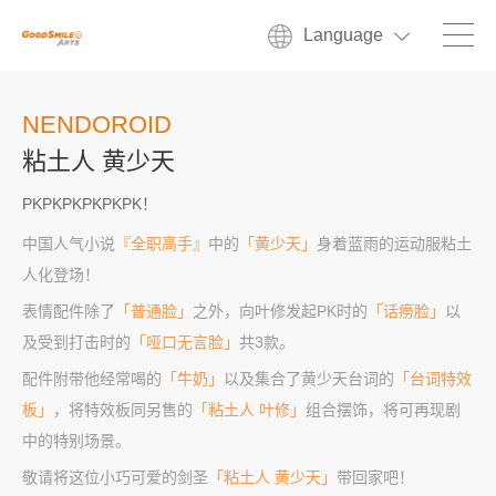
Language
NENDOROID
粘土人 黄少天
PKPKPKPKPKPK！
中国人气小说
『
全职高手』
中的
「黄少天」
身着蓝雨的运动服粘土
人化登场！
表情配件除了
「普通脸」
之外，向叶修发起PK时的
「话痨脸」
以
及受到打击时的
「哑口无言脸」
共3款。
配件附带他经常喝的
「牛奶」
以及集合了黄少天台词的
「台词特效
板」
，将特效板同另售的
「粘土人 叶修」
组合摆饰，将可再现剧
中的特别场景。
敬请将这位小巧可爱的剑圣
「粘土人 黄少天」
带回家吧！