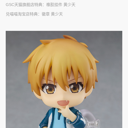
GSC天猫旗舰店特典：橡胶挂件 黄少天
兑喵喵淘宝店特典：徽章 黄少天