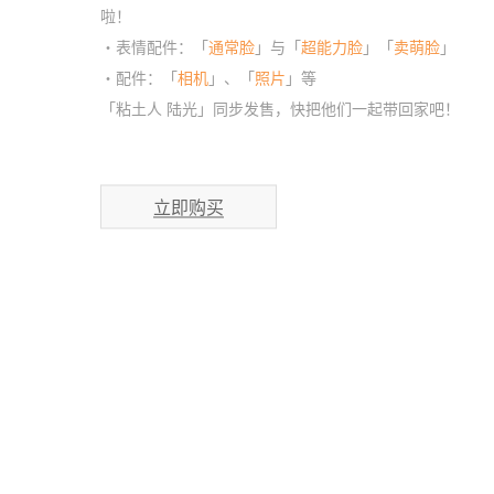
啦！
・表情配件：「
通常脸
」与「
超能力脸
」「
卖萌脸
」
・配件：「
相机
」、「
照片
」等
「粘土人 陆光」同步发售，快把他们一起带回家吧！
立即购买