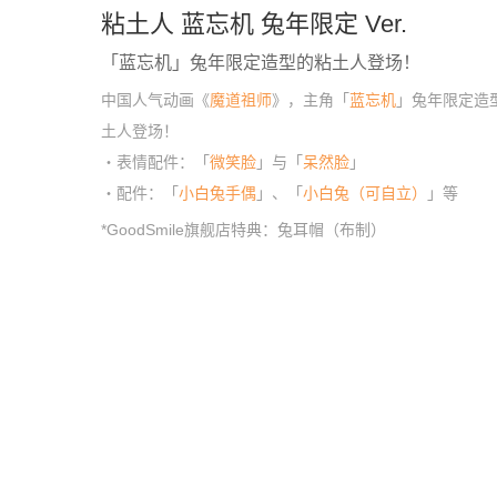
粘土人 蓝忘机 兔年限定 Ver.
「蓝忘机」兔年限定造型的粘土人登场！
中国人气动画《
魔道祖师
》，主角「
蓝忘机
」兔年限定造
土人登场！
・表情配件：「
微笑脸
」与「
呆然脸
」
・配件：「
小白兔手偶
」、「
小白兔（可自立）
」等
*GoodSmile旗舰店特典：兔耳帽（布制）