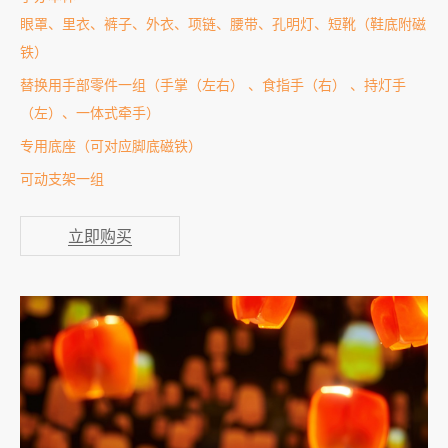
眼罩、里衣、裤子、外衣、项链、腰带、孔明灯、短靴（鞋底附磁
铁）
替换用手部零件一组（手掌（左右） 、食指手（右） 、持灯手
（左）、一体式牵手）
专用底座（可对应脚底磁铁）
可动支架一组
立即购买