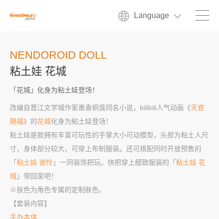
Language
NENDOROID DOLL
粘土娃 花城
「花城」化身为粘土娃登场！
改编自晋江文学城作家墨香铜臭同名小说，bilibili人气动画《
天官
赐福
》的
花城
化身为粘土娃登场！
粘土娃是款拥有丰富可玩性的手掌大小可动模型，头部为粘土人尺
寸，身体部分较大，可穿上布制服装。还可搭配同时开放预售的
「
粘土娃 谢怜
」一同装饰把玩。快把穿上细致服装的「
粘土娃 花
城
」带回家吧！
※肤色为角色专属的定制肤色。
【套装内容】
手办本体