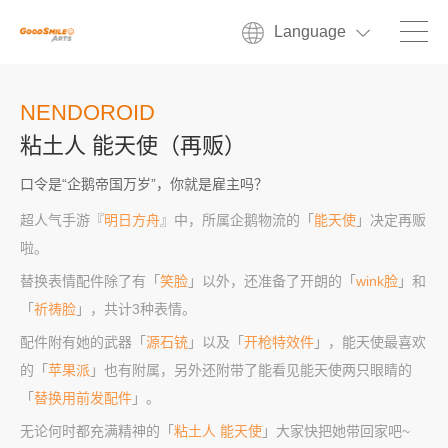
Language
NENDOROID
粘土人 能天使（再贩）
口令是“企鹅帝国万岁”，你就是雇主吗？
超人气手游『
明日方舟
』中，所属企鹅物流的「
能天使
」决定再贩
啦。
替换表情配件除了有「
笑脸
」以外，还准备了开朗的「
wink脸
」和
「
祈祷脸
」，共计3种表情。
配件附有她的武器「
源石铳
」以及「
开枪特效件
」，能天使最喜欢
的「
苹果派
」也有附属，另外还附带了能看见能天使两只眼睛的
「
替换用前发配件
」。
无论何时都充满精神的「
粘土人 能天使
」大家快把她带回家吧~