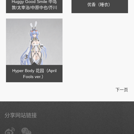
Huggy Good Smile 中岛
优香（睡衣）
敦/太宰治/中原中也/芥川
龙之介
Hyper Body 花园（April
Fools ver.）
下一页
分享网站链接