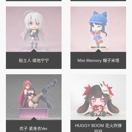
粘土人 绫地宁宁
Mini Memory 帽子米塔
HUGGY BOOM 花火炸弹
优子 紧身衣Ver.
娃娃