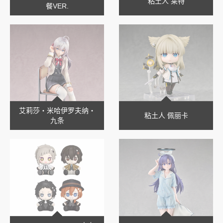
粘土人 莱特
餐VER.
艾莉莎‧米哈伊罗夫纳‧
粘土人 佩丽卡
九条