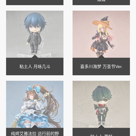
粘土人 月咏几斗
喜多川海梦 万圣节Ver.
纯烬艾雅法拉 远行前的野