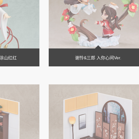
E 涂山红红
谢怜&三郎 入你心间Ver.