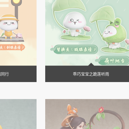
猪同行
乖巧宝宝之跪莲听雨