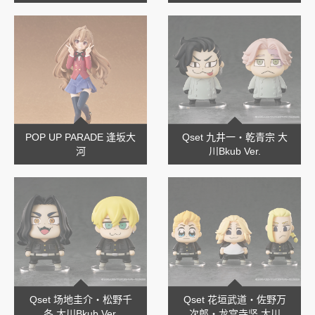
POP UP PARADE 逢坂大
Qset 九井一・乾青宗 大
河
川Bkub Ver.
Qset 场地圭介・松野千
Qset 花垣武道・佐野万
冬 大川Bkub Ver.
次郎・龙宫寺坚 大川