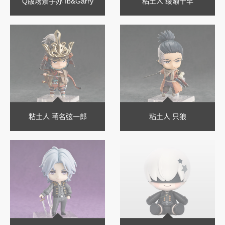
Q版场景手办 Ib&Garry
粘土人 绫濑千早
粘土人 苇名弦一郎
粘土人 只狼