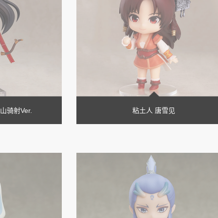
山骑射Ver.
粘土人 唐雪见