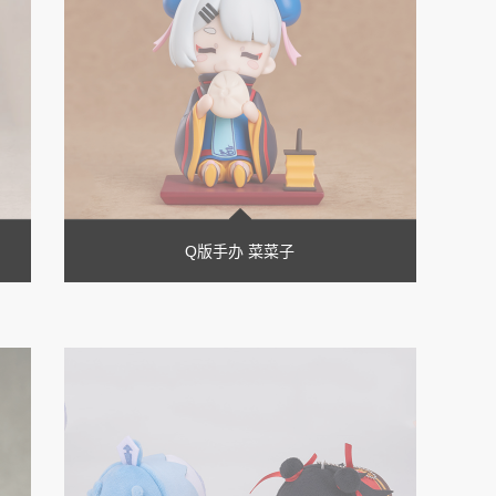
Q版手办 菜菜子