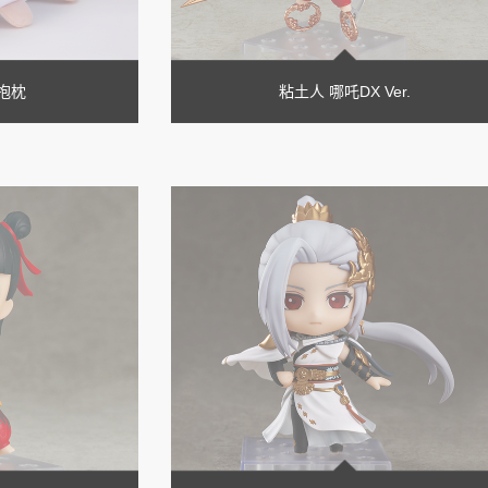
抱枕
粘土人 哪吒DX Ver.