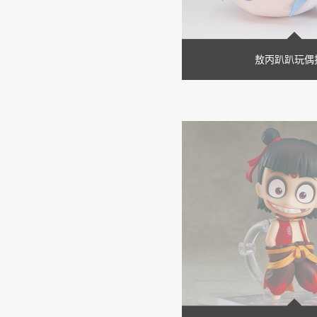
敖丙趴趴玩偶