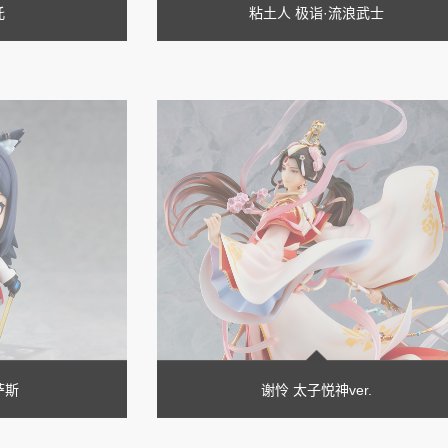
吒
粘土人 极诣·流浪武士
萨斯
谢怜 太子悦神ver.