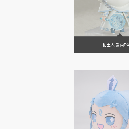
粘土人 敖丙DX 