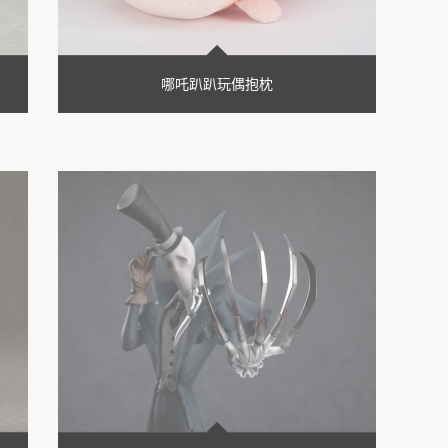
哪吒趴趴玩偶抱枕