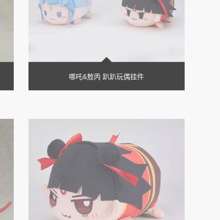
哪吒&敖丙 趴趴玩偶挂件