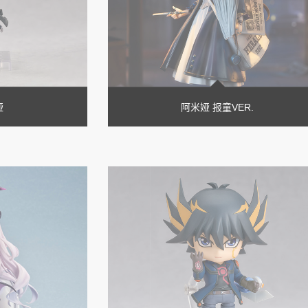
娅
阿米娅 报童VER.