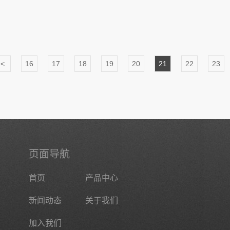
<
16
17
18
19
20
21
22
23
页面导航
首页
产品中心
新闻动态
关于我们
加入我们