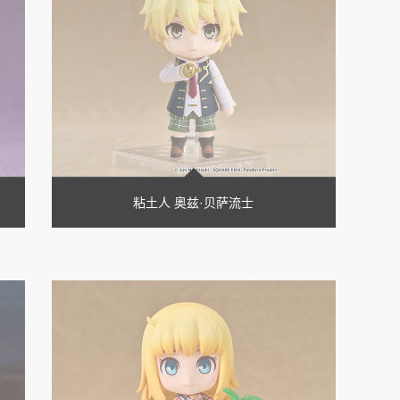
粘土人 奥兹·贝萨流士