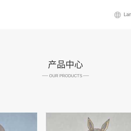
La
产品中心
OUR PRODUCTS