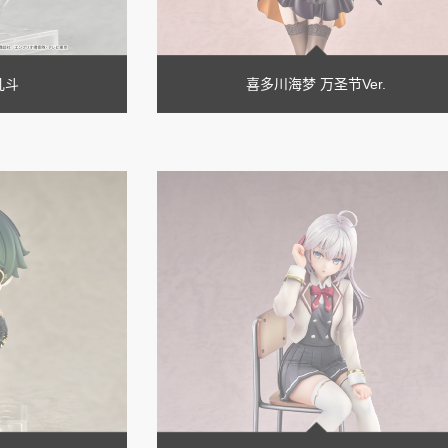
几斗
喜多川海梦 万圣节Ver.