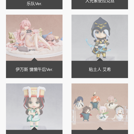
大元素使拉克丝
乐队Ver.
伊万斯 慵懒午后Ver.
粘土人 艾希