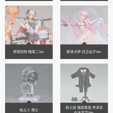
伊芙利特 精英二Ver.
斯洛卡伊 月之仙子Ver.
粘土娃 服装套组 李泽言
粘土人 博士
似水年华Ver.