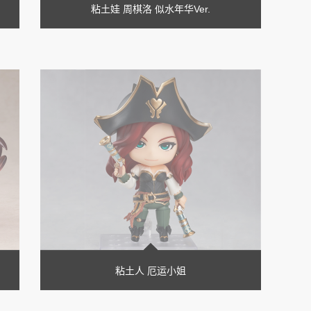
粘土娃 周棋洛 似水年华Ver.
粘土人 厄运小姐