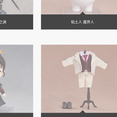
之渊
粘土人 魔界人