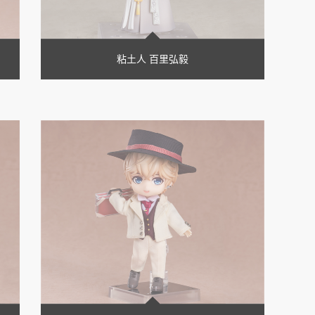
粘土人 百里弘毅