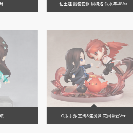
月
粘土娃 服装套组 周棋洛 似水年华Ver.
疏
Q版手办 宣玑&盛灵渊 花间暮云Ver.