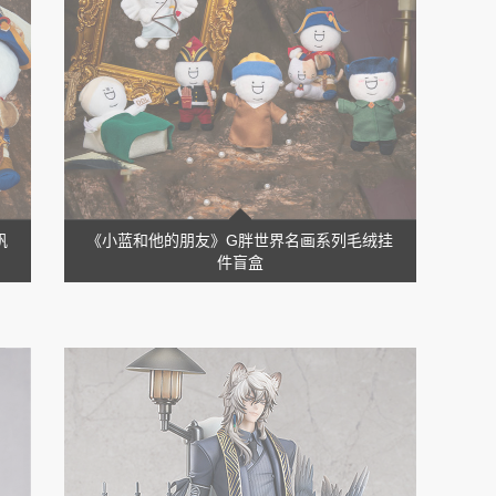
帆
《小蓝和他的朋友》G胖世界名画系列毛绒挂
件盲盒