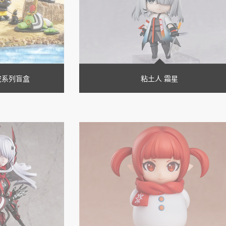
宠系列盲盒
粘土人 霜星