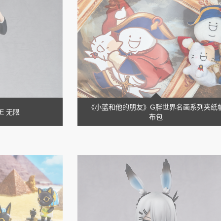
《小蓝和他的朋友》G胖世界名画系列夹纸
DE 无限
布包