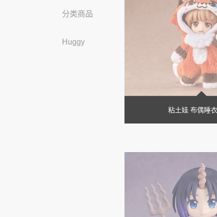
分类商品
Huggy
粘土娃 布偶睡衣 R