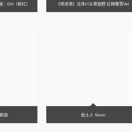
：Girl（粉红）
《将进酒》沈泽川＆萧驰野 红梅覆雪Ver.
奥斯路
粘土人 Shoto