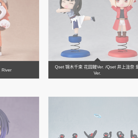
Qset 锦木千束 花园鳗Ver. /Qset 井上泷奈 
iver
Ver.