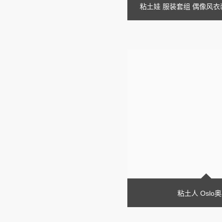
粘土娃 服装套组 偶像风衣装
粘土人 Oslo