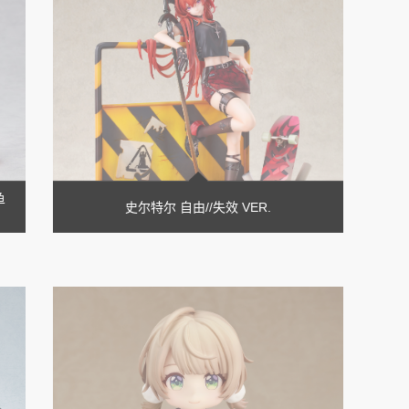
鱼
史尔特尔 自由//失效 VER.