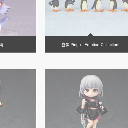
玛
盒蛋 Pingu - Emotion Collection!