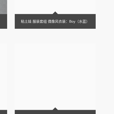
）
粘土娃 服装套组 偶像风衣装：Boy（水蓝）