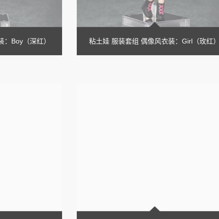
装：Boy（深红）
粘土娃 服装套组 偶像风衣装：Girl（玫红