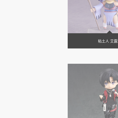
粘土人 艾露