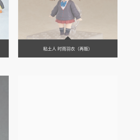
粘土人 时雨羽衣（再贩）