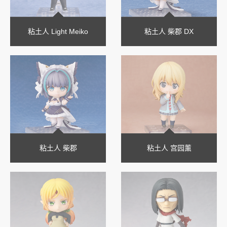
粘土人 Light Meiko
粘土人 柴郡 DX
粘土人 柴郡
粘土人 宫园薰