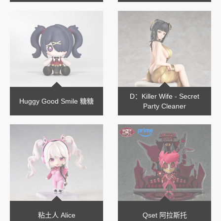
D：Killer Wife - Secret
Huggy Good Smile 糖糖
Party Cleaner
粘土人 Alice
Qset 阿拉斯托