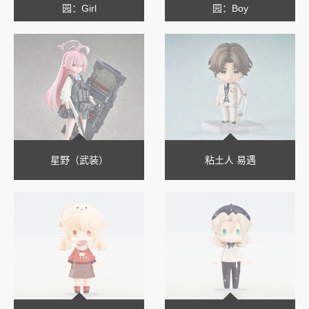
园：Girl
园：Boy
星野（武装）
粘土人 易遇