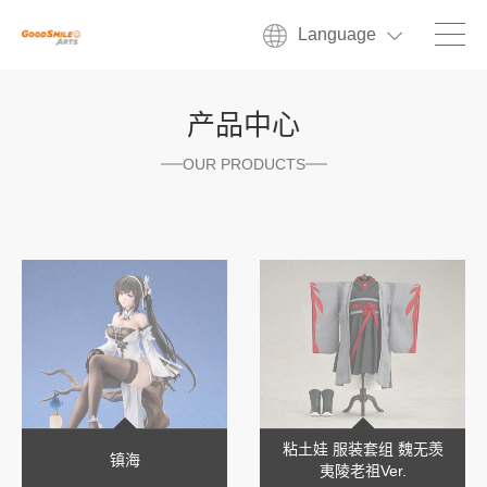
Language
产品中心
OUR PRODUCTS
粘土娃 服装套组 魏无羡
镇海
夷陵老祖Ver.